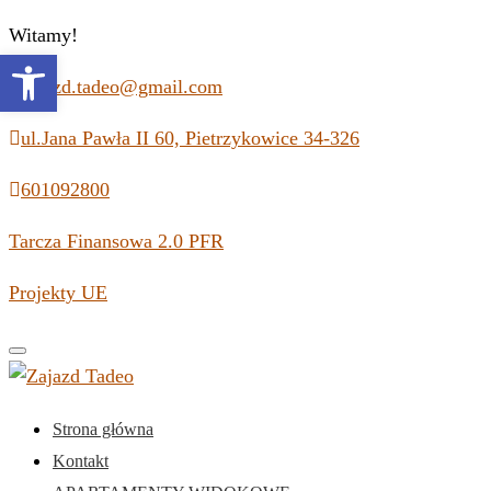
Witamy!
Open toolbar
zajazd.tadeo@gmail.com
ul.Jana Pawła II 60, Pietrzykowice 34-326
601092800
Tarcza Finansowa 2.0 PFR
Projekty UE
Toggle
navigation
Strona główna
Kontakt