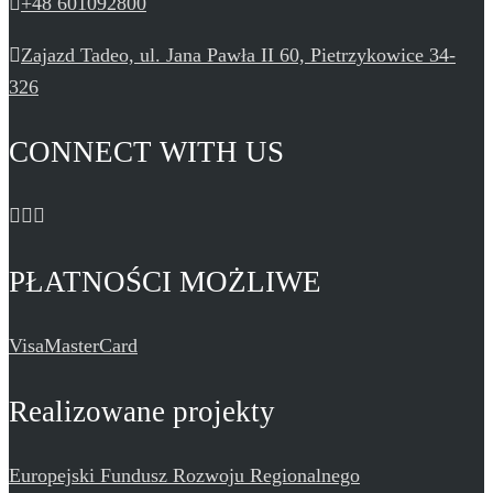
+48 601092800
Zajazd Tadeo, ul. Jana Pawła II 60, Pietrzykowice 34-
326
CONNECT WITH US
PŁATNOŚCI MOŻLIWE
Visa
MasterCard
Realizowane projekty
Europejski Fundusz Rozwoju Regionalnego