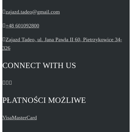
zajazd.tadeo@gmail.com
+48 601092800
Zajazd Tadeo, ul. Jana Pawła II 60, Pietrzykowice 34-
326
CONNECT WITH US
PŁATNOŚCI MOŻLIWE
Visa
MasterCard