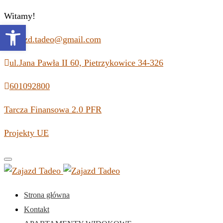
Witamy!
Open toolbar
zajazd.tadeo@gmail.com
ul.Jana Pawła II 60, Pietrzykowice 34-326
601092800
Tarcza Finansowa 2.0 PFR
Projekty UE
Toggle
navigation
Strona główna
Kontakt