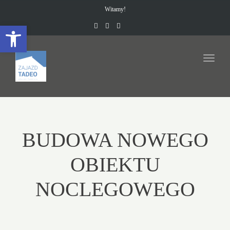
navig
Witamy!
Open toolbar
Toggl
navig
BUDOWA NOWEGO
OBIEKTU
NOCLEGOWEGO