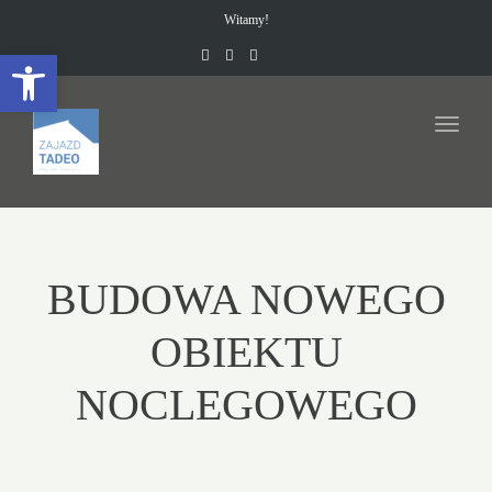
Witamy!
Open toolbar
Toggl
navig
BUDOWA NOWEGO
OBIEKTU
NOCLEGOWEGO