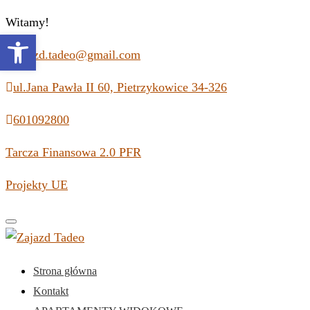
Witamy!
Open toolbar
zajazd.tadeo@gmail.com
ul.Jana Pawła II 60, Pietrzykowice 34-326
601092800
Tarcza Finansowa 2.0 PFR
Projekty UE
Toggle
navigation
Strona główna
Kontakt