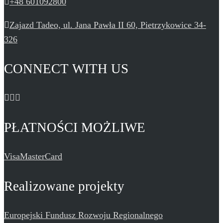
+48 601092800
Zajazd Tadeo, ul. Jana Pawła II 60, Pietrzykowice 34-
326
CONNECT WITH US
PŁATNOŚCI MOŻLIWE
Visa
MasterCard
Realizowane projekty
Europejski Fundusz Rozwoju Regionalnego