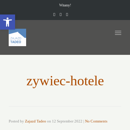
navig
Witamy!
Open toolbar
Toggl
navig
zywiec-hotele
Posted by
Zajazd Tadeo
on
12 September 2022
|
No Comments