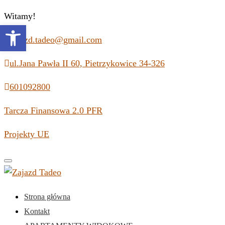
Witamy!
Open toolbar
zajazd.tadeo@gmail.com
ul.Jana Pawła II 60, Pietrzykowice 34-326
601092800
Tarcza Finansowa 2.0 PFR
Projekty UE
Toggle
navigation
Strona główna
Kontakt