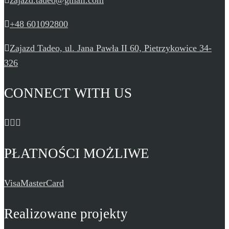
+48 601092800
Zajazd Tadeo, ul. Jana Pawła II 60, Pietrzykowice 34-
326
CONNECT WITH US
PŁATNOŚCI MOŻLIWE
Visa
MasterCard
Realizowane projekty