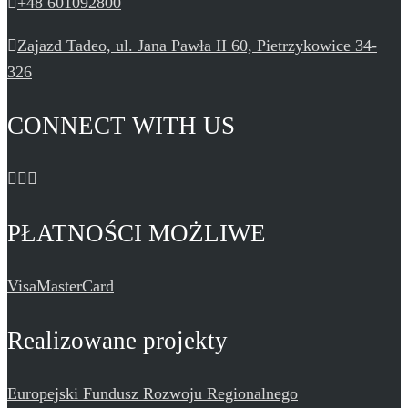
+48 601092800
Zajazd Tadeo, ul. Jana Pawła II 60, Pietrzykowice 34-
326
CONNECT WITH US
PŁATNOŚCI MOŻLIWE
Visa
MasterCard
Realizowane projekty
Europejski Fundusz Rozwoju Regionalnego