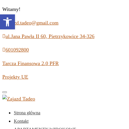
Witamy!
Open toolbar
zajazd.tadeo@gmail.com
ul.Jana Pawła II 60, Pietrzykowice 34-326
601092800
Tarcza Finansowa 2.0 PFR
Projekty UE
Toggle
navigation
Strona główna
Kontakt