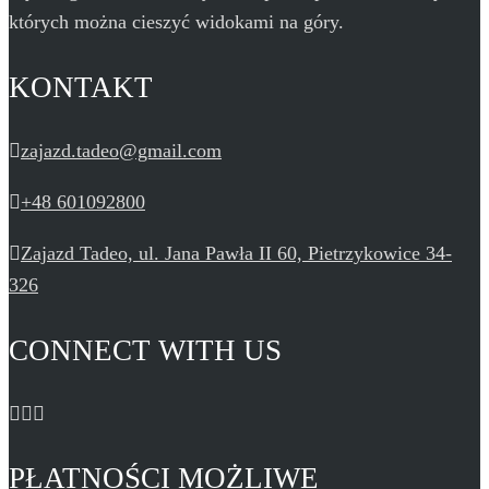
których można cieszyć widokami na góry.
KONTAKT
zajazd.tadeo@gmail.com
+48 601092800
Zajazd Tadeo, ul. Jana Pawła II 60, Pietrzykowice 34-
326
CONNECT WITH US
PŁATNOŚCI MOŻLIWE