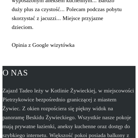
wyposażonym aneksem kuchennym... Bardzo
duży plus za czystość... Polecam podczas pobytu
skorzystać z jacuzzi... Miejsce przyjazne
dzieciom.
Opinia z Google wizytówka
O NAS
Zajazd Tadeo leży w Kotlinie Żywieckiej, w miejscowości
Pietrzykowice bezpośrednio graniczącej z miastem
Żywiec. Z okien rozpościera się piękny widok na
panoramę Beskidu Żywieckiego. Wszystkie nasze pokoje
mają prywatne łazienki, aneksy kuchenne oraz dostęp do
szybkiego internetu. Większość pokoi posiada balkony z