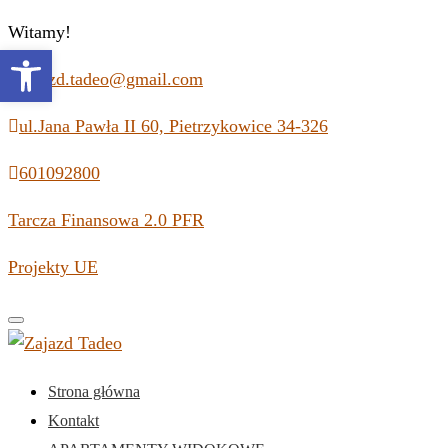
Witamy!
Open toolbar
zajazd.tadeo@gmail.com
ul.Jana Pawła II 60, Pietrzykowice 34-326
601092800
Tarcza Finansowa 2.0 PFR
Projekty UE
Toggle
navigation
Strona główna
Kontakt